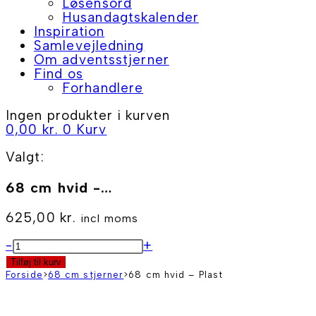
Løsensord
Husandagtskalender
Inspiration
Samlevejledning
Om adventsstjerner
Find os
Forhandlere
Ingen produkter i kurven
0,00
kr.
0
Kurv
Valgt:
68 cm hvid -…
625,00
kr.
incl moms
68
-
+
cm
Tilføj til kurv
hvid
Forside
>
68 cm stjerner
>
68 cm hvid – Plast
-
Plast
antal