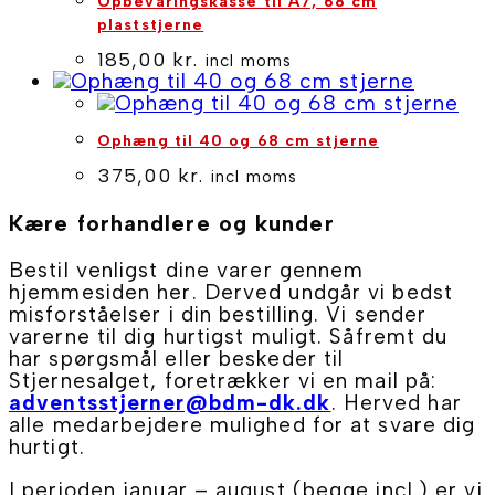
Opbevaringskasse til A7, 68 cm
plaststjerne
185,00
kr.
incl moms
Ophæng til 40 og 68 cm stjerne
375,00
kr.
incl moms
Kære forhandlere og kunder
Bestil venligst dine varer gennem
hjemmesiden her. Derved undgår vi bedst
misforståelser i din bestilling. Vi sender
varerne til dig hurtigst muligt. Såfremt du
har spørgsmål eller beskeder til
Stjernesalget, foretrækker vi en mail på:
adventsstjerner@bdm-dk.dk
. Herved har
alle medarbejdere mulighed for at svare dig
hurtigt.
I perioden januar – august (begge incl.) er vi