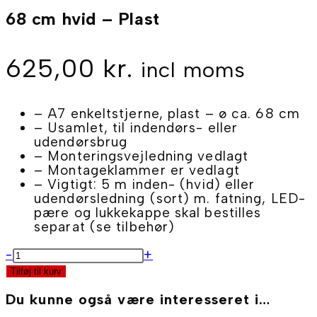
68 cm hvid – Plast
625,00
kr.
incl moms
– A7 enkeltstjerne, plast – ø ca. 68 cm
– Usamlet, til indendørs- eller
udendørsbrug
– Monteringsvejledning vedlagt
– Montageklammer er vedlagt
– Vigtigt: 5 m inden- (hvid) eller
udendørsledning (sort) m. fatning, LED-
pære og lukkekappe skal bestilles
separat (se tilbehør)
68
-
+
cm
Tilføj til kurv
hvid
-
Du kunne også være interesseret i…
Plast