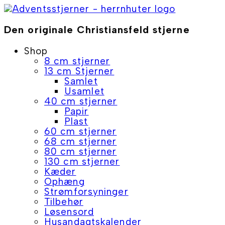
Skip
to
content
Den originale Christiansfeld stjerne
Shop
8 cm stjerner
13 cm Stjerner
Samlet
Usamlet
40 cm stjerner
Papir
Plast
60 cm stjerner
68 cm stjerner
80 cm stjerner
130 cm stjerner
Kæder
Ophæng
Strømforsyninger
Tilbehør
Løsensord
Husandagtskalender