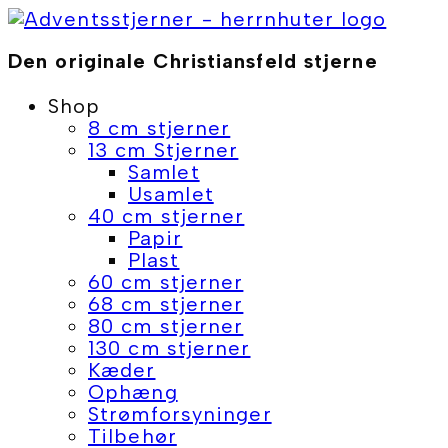
Skip
to
Den originale Christiansfeld stjerne
content
Shop
8 cm stjerner
13 cm Stjerner
Samlet
Usamlet
40 cm stjerner
Papir
Plast
60 cm stjerner
68 cm stjerner
80 cm stjerner
130 cm stjerner
Kæder
Ophæng
Strømforsyninger
Tilbehør