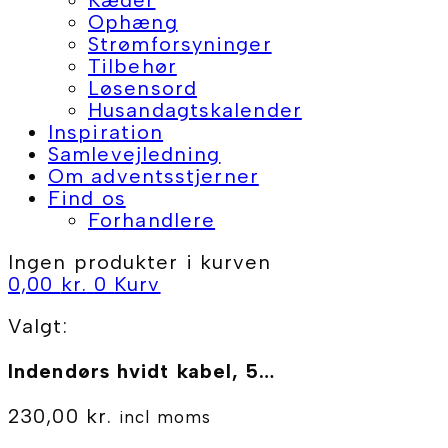
Ophæng
Strømforsyninger
Tilbehør
Løsensord
Husandagtskalender
Inspiration
Samlevejledning
Om adventsstjerner
Find os
Forhandlere
Ingen produkter i kurven
0,00
kr.
0
Kurv
Valgt:
Indendørs hvidt kabel, 5…
230,00
kr.
incl moms