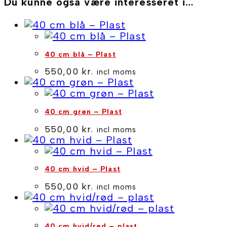
5
Du kunne også være interesseret i…
m
med
LED-
pære
40 cm blå – Plast
til
40
550,00
kr.
incl moms
og
68
cm
plaststjerne,
40 cm grøn – Plast
med
550,00
kr.
incl moms
hvid
kappe
antal
40 cm hvid – Plast
550,00
kr.
incl moms
40 cm hvid/rød – plast