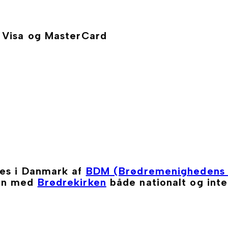
, Visa og MasterCard
ges i Danmark af
BDM (Brødremenighedens 
men med
Brødrekirken
både nationalt og inte