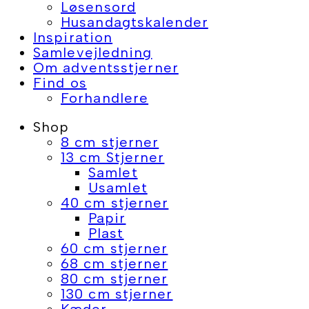
Løsensord
Husandagtskalender
Inspiration
Samlevejledning
Om adventsstjerner
Find os
Forhandlere
Shop
8 cm stjerner
13 cm Stjerner
Samlet
Usamlet
40 cm stjerner
Papir
Plast
60 cm stjerner
68 cm stjerner
80 cm stjerner
130 cm stjerner
Kæder