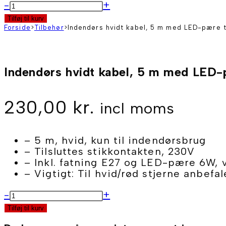
Indendørs
-
+
hvidt
Tilføj til kurv
kabel,
Forside
>
Tilbehør
>
Indendørs hvidt kabel, 5 m med LED-pære t
5
m
med
Indendørs hvidt kabel, 5 m med LED-p
LED-
pære
til
230,00
kr.
40
incl moms
og
68
cm
– 5 m, hvid, kun til indendørsbrug
plaststjerne,
– Tilsluttes stikkontakten, 230V
med
– Inkl. fatning E27 og LED-pære 6W,
hvid
– Vigtigt: Til hvid/rød stjerne anbef
kappe
antal
Indendørs
-
+
hvidt
Tilføj til kurv
kabel,