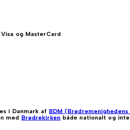
, Visa og MasterCard
ges i Danmark af
BDM (Brødremenighedens 
men med
Brødrekirken
både nationalt og inte