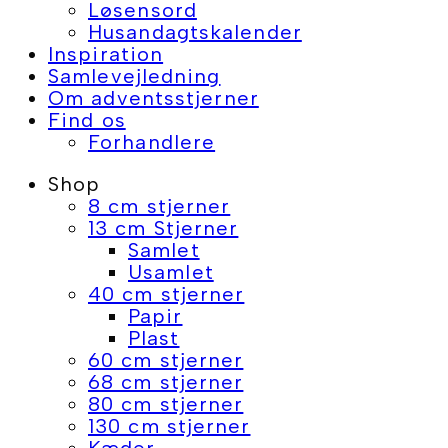
Løsensord
Husandagtskalender
Inspiration
Samlevejledning
Om adventsstjerner
Find os
Forhandlere
Shop
8 cm stjerner
13 cm Stjerner
Samlet
Usamlet
40 cm stjerner
Papir
Plast
60 cm stjerner
68 cm stjerner
80 cm stjerner
130 cm stjerner
Kæder