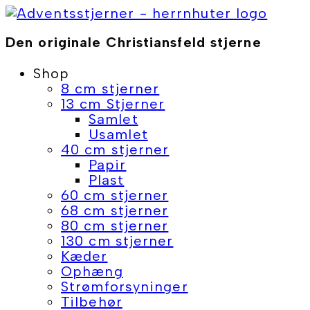
Skip
to
Den originale Christiansfeld stjerne
content
Shop
8 cm stjerner
13 cm Stjerner
Samlet
Usamlet
40 cm stjerner
Papir
Plast
60 cm stjerner
68 cm stjerner
80 cm stjerner
130 cm stjerner
Kæder
Ophæng
Strømforsyninger
Tilbehør