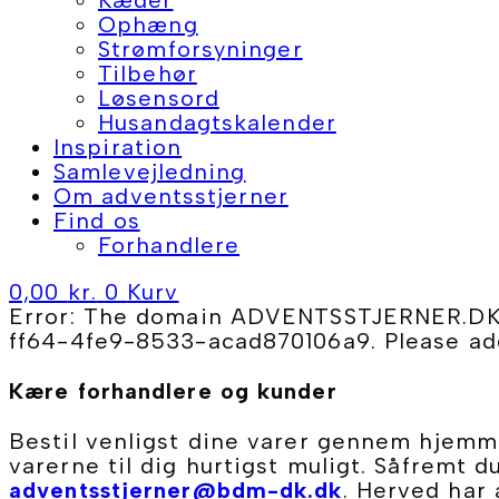
Ophæng
Strømforsyninger
Tilbehør
Løsensord
Husandagtskalender
Inspiration
Samlevejledning
Om adventsstjerner
Find os
Forhandlere
0,00
kr.
0
Kurv
Error: The domain ADVENTSSTJERNER.DK i
ff64-4fe9-8533-acad870106a9. Please add
Kære forhandlere og kunder
Bestil venligst dine varer gennem hjemme
varerne til dig hurtigst muligt. Såfremt d
adventsstjerner@bdm-dk.dk
. Herved har 