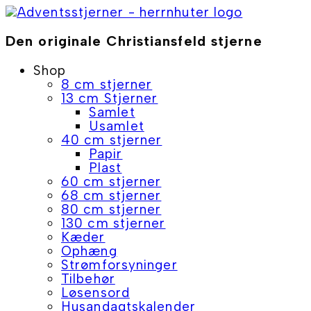
Skip
to
content
Den originale Christiansfeld stjerne
Shop
8 cm stjerner
13 cm Stjerner
Samlet
Usamlet
40 cm stjerner
Papir
Plast
60 cm stjerner
68 cm stjerner
80 cm stjerner
130 cm stjerner
Kæder
Ophæng
Strømforsyninger
Tilbehør
Løsensord
Husandagtskalender