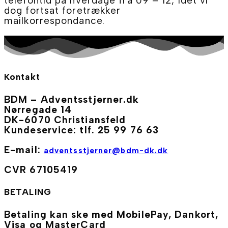
telefontid på hverdage fra 09 – 12, idet vi
dog fortsat foretrækker
mailkorrespondance.
Kontakt
BDM – Adventsstjerner.dk
Nørregade 14
DK-6070 Christiansfeld
Kundeservice: tlf. 25 99 76 63
E-mail:
adventsstjerner@bdm-dk.dk
CVR 67105419
BETALING
Betaling kan ske med MobilePay, Dankort,
Visa og MasterCard