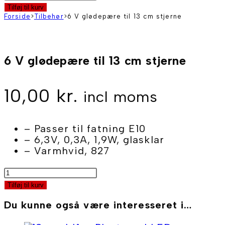
V
Tilføj til kurv
glødepære
Forside
>
Tilbehør
>
6 V glødepære til 13 cm stjerne
til
13
cm
6 V glødepære til 13 cm stjerne
stjerne
antal
10,00
kr.
incl moms
– Passer til fatning E10
– 6,3V, 0,3A, 1,9W, glasklar
– Varmhvid, 827
6
V
Tilføj til kurv
glødepære
til
Du kunne også være interesseret i…
13