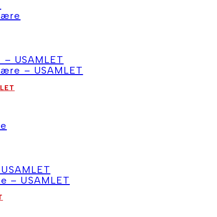
MLET
T