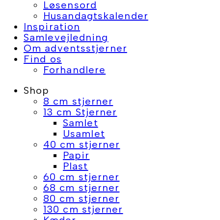
Løsensord
Husandagtskalender
Inspiration
Samlevejledning
Om adventsstjerner
Find os
Forhandlere
Shop
8 cm stjerner
13 cm Stjerner
Samlet
Usamlet
40 cm stjerner
Papir
Plast
60 cm stjerner
68 cm stjerner
80 cm stjerner
130 cm stjerner
Kæder