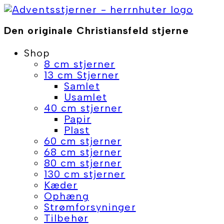
Skip
to
Den originale Christiansfeld stjerne
content
Shop
8 cm stjerner
13 cm Stjerner
Samlet
Usamlet
40 cm stjerner
Papir
Plast
60 cm stjerner
68 cm stjerner
80 cm stjerner
130 cm stjerner
Kæder
Ophæng
Strømforsyninger
Tilbehør