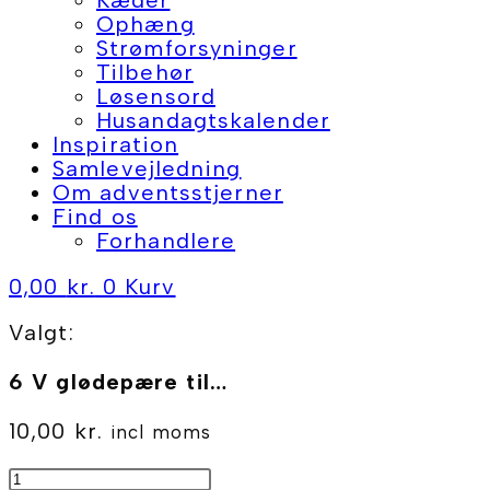
Ophæng
Strømforsyninger
Tilbehør
Løsensord
Husandagtskalender
Inspiration
Samlevejledning
Om adventsstjerner
Find os
Forhandlere
0,00
kr.
0
Kurv
Valgt:
6 V glødepære til…
10,00
kr.
incl moms
6