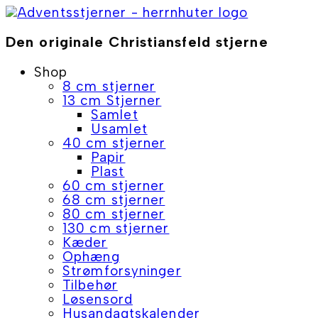
Skip
to
content
Den originale Christiansfeld stjerne
Shop
8 cm stjerner
13 cm Stjerner
Samlet
Usamlet
40 cm stjerner
Papir
Plast
60 cm stjerner
68 cm stjerner
80 cm stjerner
130 cm stjerner
Kæder
Ophæng
Strømforsyninger
Tilbehør
Løsensord
Husandagtskalender