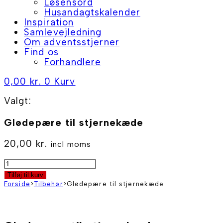
Løsensord
Husandagtskalender
Inspiration
Samlevejledning
Om adventsstjerner
Find os
Forhandlere
0,00
kr.
0
Kurv
Valgt:
Glødepære til stjernekæde
20,00
kr.
incl moms
Glødepære
til
Tilføj til kurv
stjernekæde
Forside
>
Tilbehør
>
Glødepære til stjernekæde
antal