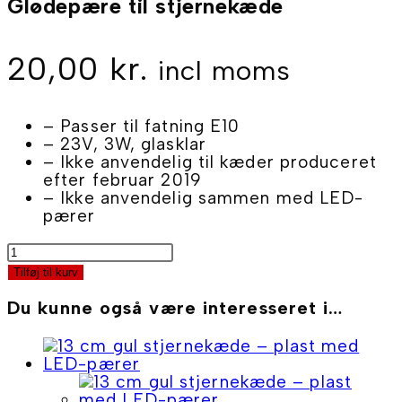
Glødepære til stjernekæde
20,00
kr.
incl moms
– Passer til fatning E10
– 23V, 3W, glasklar
– Ikke anvendelig til kæder produceret
efter februar 2019
– Ikke anvendelig sammen med LED-
pærer
Glødepære
til
Tilføj til kurv
stjernekæde
antal
Du kunne også være interesseret i…