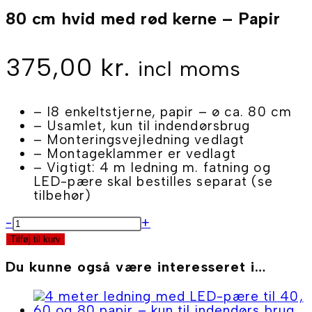
-
80 cm hvid med rød kerne – Papir
Papir
antal
375,00
kr.
incl moms
– I8 enkeltstjerne, papir – ø ca. 80 cm
– Usamlet, kun til indendørsbrug
– Monteringsvejledning vedlagt
– Montageklammer er vedlagt
– Vigtigt: 4 m ledning m. fatning og
LED-pære skal bestilles separat (se
tilbehør)
80
-
+
cm
Tilføj til kurv
hvid
med
Du kunne også være interesseret i…
rød
kerne
-