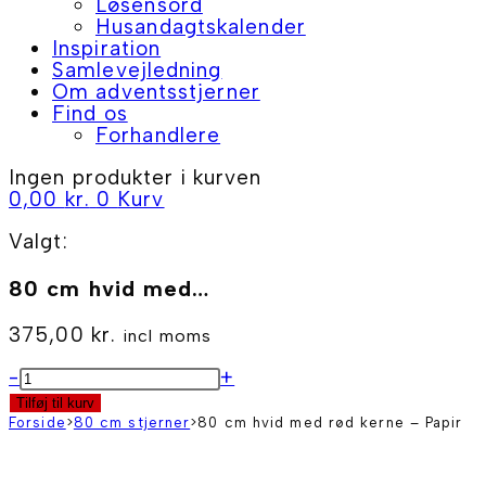
Løsensord
Husandagtskalender
Inspiration
Samlevejledning
Om adventsstjerner
Find os
Forhandlere
Ingen produkter i kurven
0,00
kr.
0
Kurv
Valgt:
80 cm hvid med…
375,00
kr.
incl moms
80
-
+
cm
Tilføj til kurv
hvid
Forside
>
80 cm stjerner
>
80 cm hvid med rød kerne – Papir
med
rød
kerne