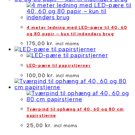
Papir
antal
4 meter ledning med LED-pære til 40, 60
og 80 papir – kun til indendørs brug
175,00
kr.
incl moms
LED-pære til papirstjerner
100,00
kr.
incl moms
Tværpind til ophæng af 40, 60 og 80 cm
papirstjerne
25,00
kr.
incl moms