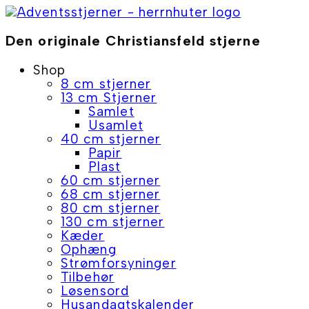
Skip
to
content
Den originale Christiansfeld stjerne
Shop
8 cm stjerner
13 cm Stjerner
Samlet
Usamlet
40 cm stjerner
Papir
Plast
60 cm stjerner
68 cm stjerner
80 cm stjerner
130 cm stjerner
Kæder
Ophæng
Strømforsyninger
Tilbehør
Løsensord
Husandagtskalender