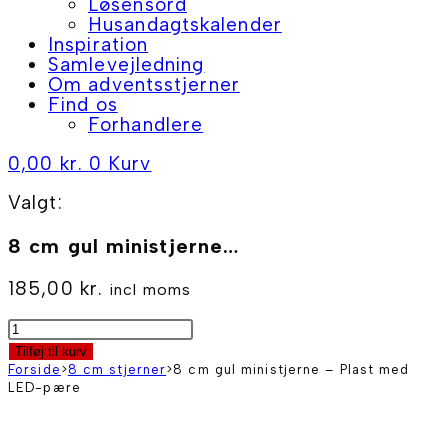
Løsensord
Husandagtskalender
Inspiration
Samlevejledning
Om adventsstjerner
Find os
Forhandlere
0,00
kr.
0
Kurv
Valgt:
8 cm gul ministjerne…
185,00
kr.
incl moms
8
cm
Tilføj til kurv
gul
Forside
>
8 cm stjerner
>
8 cm gul ministjerne – Plast med
ministjerne
LED-pære
-
Plast
med