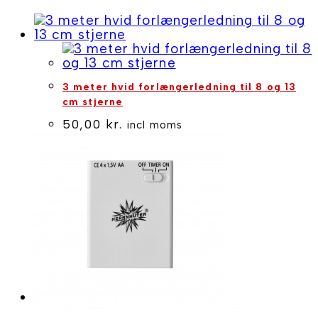
-
Plast
med
LED-
pære
antal
3 meter hvid forlængerledning til 8 og 13
cm stjerne
50,00
kr.
incl moms