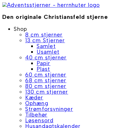
Skip
to
content
Den originale Christiansfeld stjerne
Shop
8 cm stjerner
13 cm Stjerner
Samlet
Usamlet
40 cm stjerner
Papir
Plast
60 cm stjerner
68 cm stjerner
80 cm stjerner
130 cm stjerner
Kæder
Ophæng
Strømforsyninger
Tilbehør
Løsensord
Husandagtskalender