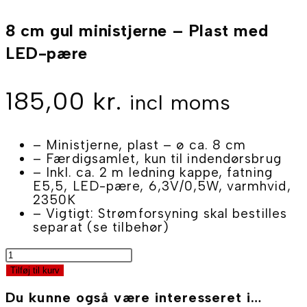
LED-
pære
8 cm gul ministjerne – Plast med
antal
LED-pære
185,00
kr.
incl moms
– Ministjerne, plast – ø ca. 8 cm
– Færdigsamlet, kun til indendørsbrug
– Inkl. ca. 2 m ledning kappe, fatning
E5,5, LED-pære, 6,3V/0,5W, varmhvid,
2350K
– Vigtigt: Strømforsyning skal bestilles
separat (se tilbehør)
8
cm
Tilføj til kurv
gul
ministjerne
Du kunne også være interesseret i…