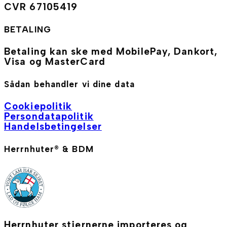
CVR 67105419
BETALING
Betaling kan ske med MobilePay, Dankort,
Visa og MasterCard
Sådan behandler vi dine data
Cookiepolitik
Persondatapolitik
Handelsbetingelser
Herrnhuter® & BDM
Herrnhuter stjernerne importeres og