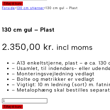
cm
Tilføj til kurv
gul
Forside
>
130 cm stjerner
>
130 cm gul – Plast
-
Plast
antal
130 cm gul – Plast
2.350,00
kr.
incl moms
– A13 enkeltstjerne, plast – ø ca. 130
– Usamlet, til indendørs- eller udend
– Monteringsvejledning vedlagt
– Bolte og møtrikker er vedlagt
– Vigtigt: 10 m ledning (sort) m. fat
– Metalophæng skal bestilles separa
130
cm
Tilføj til kurv