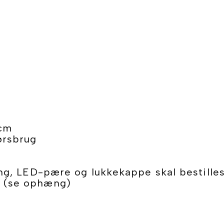
 cm
ørsbrug
ning, LED-pære og lukkekappe skal bestilles
t (se ophæng)