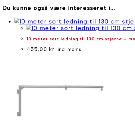
gul
-
Du kunne også være interesseret i…
Plast
antal
10 meter sort ledning til 130 cm stjerne – 
455,00
kr.
incl moms