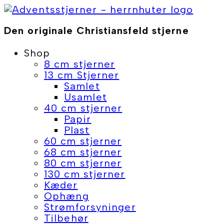
Skip
to
Den originale Christiansfeld stjerne
content
Shop
8 cm stjerner
13 cm Stjerner
Samlet
Usamlet
40 cm stjerner
Papir
Plast
60 cm stjerner
68 cm stjerner
80 cm stjerner
130 cm stjerner
Kæder
Ophæng
Strømforsyninger
Tilbehør