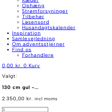
Ophæng
Strømforsyninger
Tilbehør
Løsensord
Husandagtskalender
Inspiration
Samlevejledning
Om adventsstjerner
Find os
Forhandlere
0,00
kr.
0
Kurv
Valgt:
130 cm gul -…
2.350,00
kr.
incl moms
130