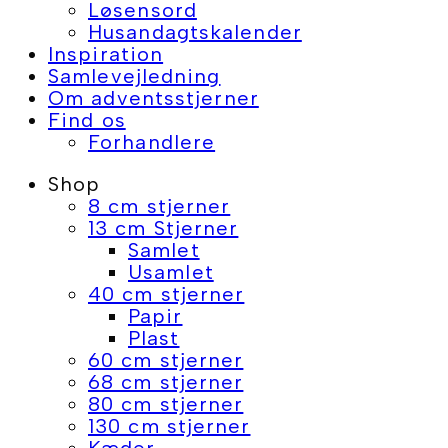
Løsensord
Husandagtskalender
Inspiration
Samlevejledning
Om adventsstjerner
Find os
Forhandlere
Shop
8 cm stjerner
13 cm Stjerner
Samlet
Usamlet
40 cm stjerner
Papir
Plast
60 cm stjerner
68 cm stjerner
80 cm stjerner
130 cm stjerner
Kæder