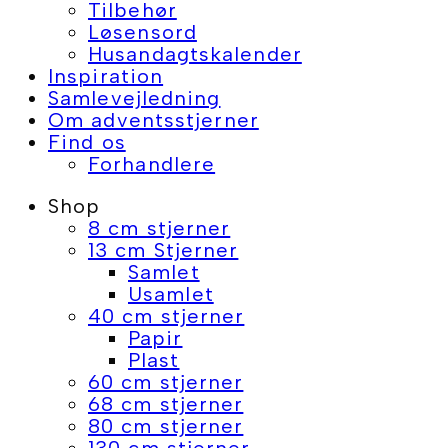
Tilbehør
Løsensord
Husandagtskalender
Inspiration
Samlevejledning
Om adventsstjerner
Find os
Forhandlere
Shop
8 cm stjerner
13 cm Stjerner
Samlet
Usamlet
40 cm stjerner
Papir
Plast
60 cm stjerner
68 cm stjerner
80 cm stjerner
130 cm stjerner