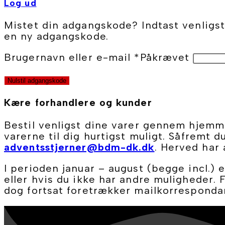
Log ud
Mistet din adgangskode? Indtast venligst 
en ny adgangskode.
Brugernavn eller e-mail
*
Påkrævet
Nulstil adgangskode
Kære forhandlere og kunder
Bestil venligst dine varer gennem hjemme
varerne til dig hurtigst muligt. Såfremt d
adventsstjerner@bdm-dk.dk
. Herved har 
I perioden januar – august (begge incl.) 
eller hvis du ikke har andre muligheder. F
dog fortsat foretrækker mailkorresponda