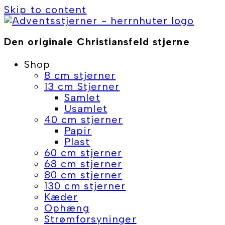
Skip to content
Den originale Christiansfeld stjerne
Shop
8 cm stjerner
13 cm Stjerner
Samlet
Usamlet
40 cm stjerner
Papir
Plast
60 cm stjerner
68 cm stjerner
80 cm stjerner
130 cm stjerner
Kæder
Ophæng
Strømforsyninger