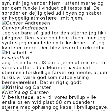
syn, når jeg vender hjem i aftentimerne og
ser dem funkle i vinduet på første sal. De
spreder en dejlig glød ud i byen og skaber
en hyggelig atmosfære i mit hjem.
Gunver Andreasen
Jeg var bare så glad for den stjerne jeg fik i
julegave. Den lyste op i hele stuen, men jeg
syntes jeg manglede en til køkkenet, så jeg
købte en mere. Den blev leveret i rekordfart.
Elisabeth B.
Jeg fik en turkis 13 cm stjerne af min mor til
vores datters dåb. Mormor havde set
stjernen i forskellige farver og mente, at den
turkis vil være god som natbelysning i
børneværelset. Det er rigtig godt.
Kristina og Carsten
Vi besluttede, at vi til vores bryllup ville
ønske os en hvid plast 68 cm udendørs
stjerne med ophæng og kapel i bryllupsgave.