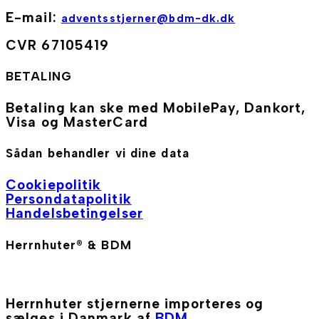
E-mail:
adventsstjerner@bdm-dk.dk
CVR 67105419
BETALING
Betaling kan ske med MobilePay, Dankort,
Visa og MasterCard
Sådan behandler vi dine data
Cookiepolitik
Persondatapolitik
Handelsbetingelser
Herrnhuter® & BDM
Herrnhuter stjernerne importeres og
sælges i Danmark af
BDM