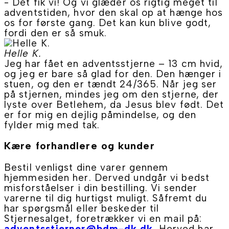
- Det fik vi! Og vi glæder os rigtig meget til
adventstiden, hvor den skal op at hænge hos
os for første gang. Det kan kun blive godt,
fordi den er så smuk.
Helle K.
Jeg har fået en adventsstjerne – 13 cm hvid,
og jeg er bare så glad for den. Den hænger i
stuen, og den er tændt 24/365. Når jeg ser
på stjernen, mindes jeg om den stjerne, der
lyste over Betlehem, da Jesus blev født. Det
er for mig en dejlig påmindelse, og den
fylder mig med tak.
Kære forhandlere og kunder
Bestil venligst dine varer gennem
hjemmesiden her. Derved undgår vi bedst
misforståelser i din bestilling. Vi sender
varerne til dig hurtigst muligt. Såfremt du
har spørgsmål eller beskeder til
Stjernesalget, foretrækker vi en mail på:
adventsstjerner@bdm-dk.dk
. Herved har