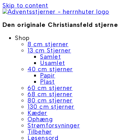
Skip to content
Den originale Christiansfeld stjerne
Shop
8 cm stjerner
13 cm Stjerner
Samlet
Usamlet
40 cm stjerner
Papir
Plast
60 cm stjerner
68 cm stjerner
80 cm stjerner
130 cm stjerner
Kæder
Ophæng
Strømforsyninger
Tilbehør
Løsensord