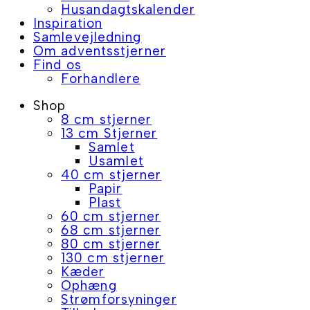
Husandagtskalender
Inspiration
Samlevejledning
Om adventsstjerner
Find os
Forhandlere
Shop
8 cm stjerner
13 cm Stjerner
Samlet
Usamlet
40 cm stjerner
Papir
Plast
60 cm stjerner
68 cm stjerner
80 cm stjerner
130 cm stjerner
Kæder
Ophæng
Strømforsyninger